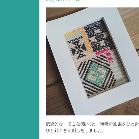
伝統的な、てこな(蝶々)と、蜘蛛の図案をひと
ひと針こぎん刺しをしました。