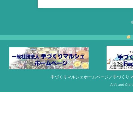
手づくりマルシェホームページ
／
手づくりマル
Art's and Cr