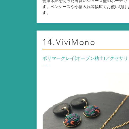
会津木綿を使った可愛いシューズ型のポーチで
す。ペンケースや小物入れ等幅広くお使い頂け
す。
14.
ViviMono
ポリマークレイ(オーブン粘土)アクセサリ
ー